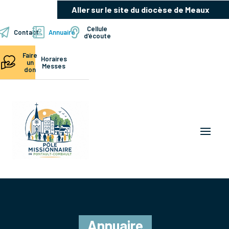
Aller sur le site du diocèse de Meaux
Cellule
Contact
Annuaire
d’écoute
Faire
Horaires
un
Messes
don
Annuaire