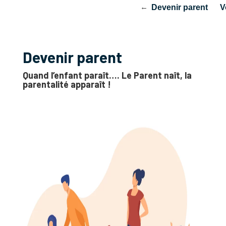
liation
Catéchuménat des adultes
Devenir parent
V
Devenir parent
Quand l’enfant paraît…. Le Parent naît, la
parentalité apparaît !