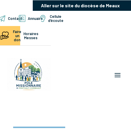
Aller sur le site du diocèse de Meaux
Cellule
Contact
Annuaire
d’écoute
Faire
Horaires
un
Messes
don