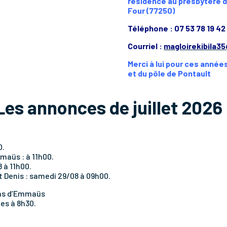
résidence au presbytère d
Four (77250)
Téléphone : 07 53 78 19 42
Courriel :
magloirekibila3
Merci à lui pour ces année
et du pôle de Pontault
Les annonces de juillet 2026 
0.
maüs : à 11h00.
 à 11h00.
t Denis : samedi 29/08 à 09h00.
ins d’Emmaüs
es à 8h30.