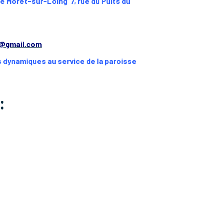
e Moret-sur-Loing 7, rue du Puits du
5@gmail.com
s dynamiques au service de la paroisse
: