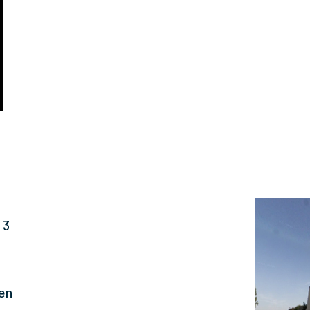
 3
ien