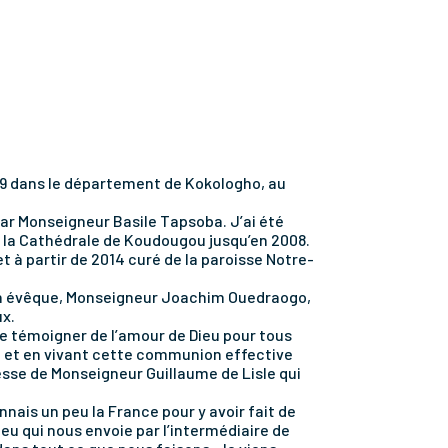
1969 dans le département de Kokologho, au
 par Monseigneur Basile Tapsoba. J’ai été
à la Cathédrale de Koudougou jusqu’en 2008.
et à partir de 2014 curé de la paroisse Notre-
 Mon évêque, Monseigneur Joachim Ouedraogo,
x.
 de témoigner de l’amour de Dieu pour tous
e et en vivant cette communion effective
resse de Monseigneur Guillaume de Lisle qui
ais un peu la France pour y avoir fait de
ieu qui nous envoie par l’intermédiaire de