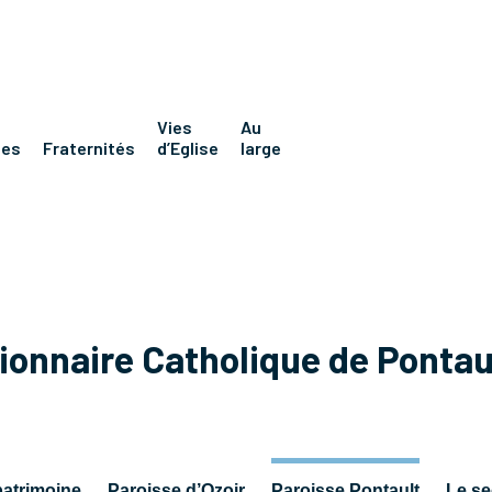
Vies
Au
nes
Fraternités
d’Eglise
large
sionnaire Catholique de Ponta
patrimoine
Paroisse d’Ozoir
Paroisse Pontault
Le se