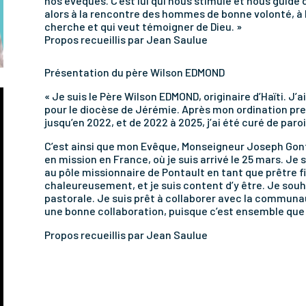
nos évêques. C’est lui qui nous stimule et nous guide 
alors à la rencontre des hommes de bonne volonté, à 
cherche et qui veut témoigner de Dieu. »
Propos recueillis par Jean Saulue
Présentation du père Wilson EDMOND
« Je suis le Père Wilson EDMOND, originaire d’Haïti. J’
pour le diocèse de Jérémie. Après mon ordination presb
jusqu’en 2022, et de 2022 à 2025, j’ai été curé de paro
C’est ainsi que mon Evêque, Monseigneur Joseph Gon
en mission en France, où je suis arrivé le 25 mars. Je
au pôle missionnaire de Pontault en tant que prêtre fi
chaleureusement, et je suis content d’y être. Je sou
pastorale. Je suis prêt à collaborer avec la communa
une bonne collaboration, puisque c’est ensemble que 
Propos recueillis par Jean Saulue