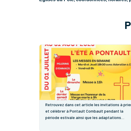
P
L’été à Pontault
Retrouvez dans cet article les invitations à prie
et célébrer à Pontault Combault pendant la
période estivale ainsi que les adaptations
d'ouverture de l'accueil paroissial.Retrouvez
plus d'infos dans notre page paroissiale :...