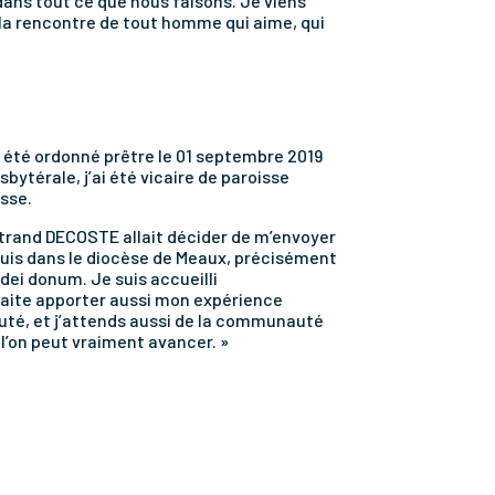
dans tout ce que nous faisons. Je viens
la rencontre de tout homme qui aime, qui
ai été ordonné prêtre le 01 septembre 2019
ytérale, j’ai été vicaire de paroisse
isse.
trand DECOSTE allait décider de m’envoyer
 suis dans le diocèse de Meaux, précisément
dei donum. Je suis accueilli
haite apporter aussi mon expérience
uté, et j’attends aussi de la communauté
l’on peut vraiment avancer. »