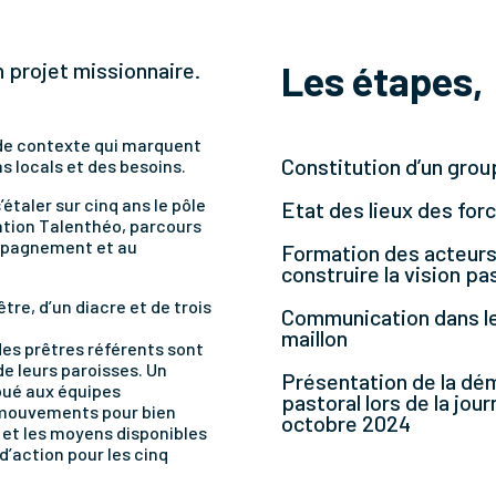
n projet missionnaire.
Les étapes,
 de contexte qui marquent
Constitution d’un grou
ns locals et des besoins.
’étaler sur cinq ans le pôle
Etat des lieux des forc
tion Talenthéo, parcours
compagnement et au
Formation des acteurs
construire la vision pa
être, d’un diacre et de trois
Communication dans les
maillon
des prêtres référents sont
 de leurs paroisses. Un
Présentation de la dé
ibué aux équipes
pastoral lors de la jou
x mouvements pour bien
octobre 2024
s et les moyens disponibles
 d’action pour les cinq