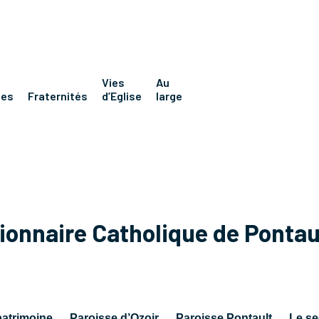
Vies
Au
nes
Fraternités
d’Eglise
large
sionnaire Catholique de Ponta
patrimoine
Paroisse d’Ozoir
Paroisse Pontault
Le se