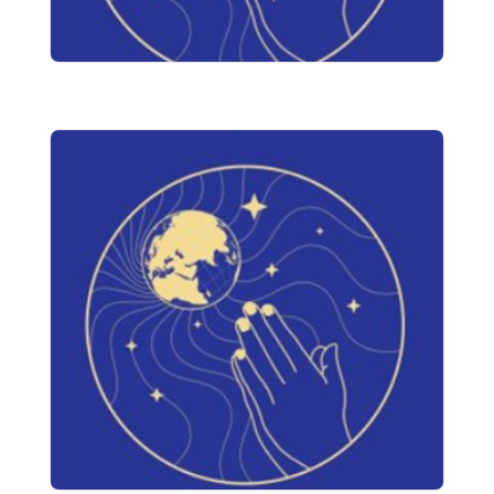
de l'ACAT-France, la NUIT des VEILLEURS aura
pour thème : Prions pour les défenseurs de
l'environnement persécutés C'est la 20ème édition
de soutien aux victimes de...
« Résister à l’indignité, forts de
la fidélité de Dieu »
Le 24 juin 2025 à 20h30, rassembler les chrétiens
du monde entier et sympathisants de toutes
générations, engagés dans la défense des droits
humains.
Temps de veillée œcuménique pour « prier et agir »