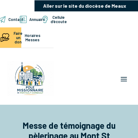
Aller sur le site du diocèse de Meaux
Cellule
Contact
Annuaire
d’écoute
Faire
Horaires
un
Messes
don
Messe de témoignage du
pèlerinage au Mont St