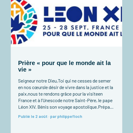
Prière « pour que le monde ait la
vie »
Seigneur notre Dieu,Toi qui ne cesses de semer
R
en nos cœursle désir de vivre dans la justice et la
(
paix,nous te rendons grâce pour la visiteen
France et à l’Unescode notre Saint-Père, le pape
R
Léon XIV. Bénis son voyage apostolique.Prépare
s
nos cœurs à l’accueillir avec joie.Donne-nous de
Publié le 2 août · par philippefloch
1
recevoir ses paroles avec confiance.Apprends-
i
nous à servir la […]
–