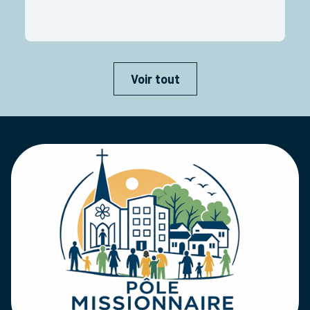
P
Voir tout