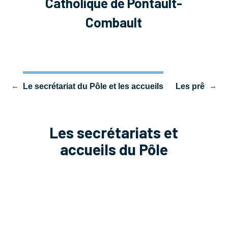
Catholique de Pontault-
Combault
ult
Le secrétariat du Pôle et les accueils
Les prêtres d
Les secrétariats et
accueils du Pôle