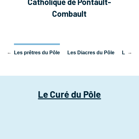
Catholique de Pontault-
Combault
ils
Les prêtres du Pôle
Les Diacres du Pôle
Le Proj
Le Curé du Pôle