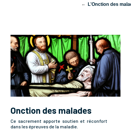
stie
La Confirmation
Le Mariage
L’Onction des mal
Onction des malades
Ce sacrement apporte soutien et réconfort
dans les épreuves de la maladie.