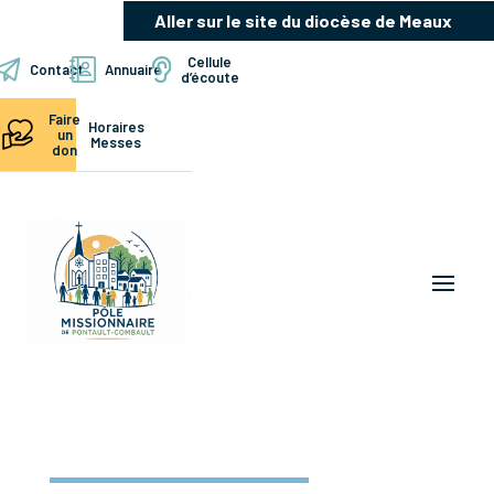
Aller sur le site du diocèse de Meaux
Cellule
Contact
Annuaire
d’écoute
Faire
Horaires
un
Messes
don