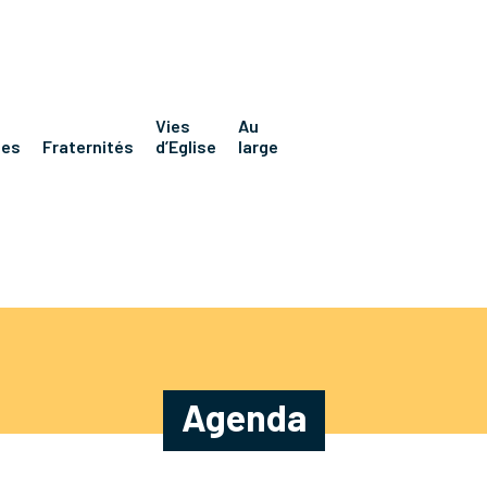
Vies
Au
nes
Fraternités
d’Eglise
large
Agenda