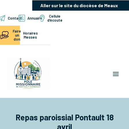
Aller sur le site du diocèse de Meaux
Cellule
Contact
Annuaire
d’écoute
Faire
Horaires
un
Messes
don
Repas paroissial Pontault 18
avril