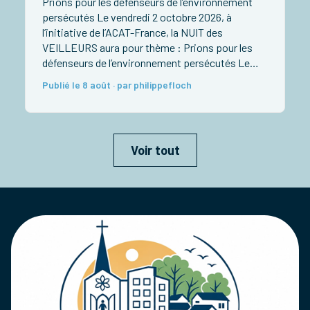
Prions pour les défenseurs de l’environnement
L
persécutés Le vendredi 2 octobre 2026, à
n
l’initiative de l’ACAT-France, la NUIT des
P
r
VEILLEURS aura pour thème : Prions pour les
n
défenseurs de l’environnement persécutés Le
vendredi 02 octobre 2026 à 20h30 au Centre
Publié le 8 août · par philippefloch
Saint Paul à Noisiel 77186, 8, Allée J.P. Sartre
(station RER A), venez nous rejoindre pour […]
Voir tout