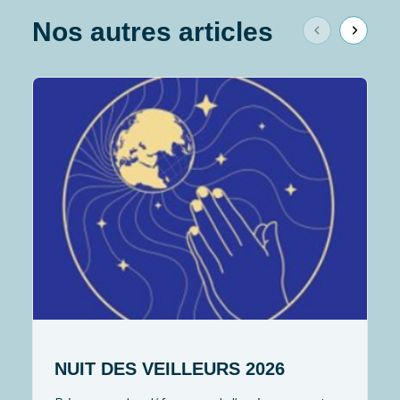
Nos autres articles
P
v
S
e
NUIT DES VEILLEURS 2026
p
F