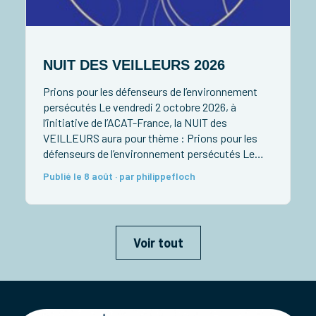
v
S
e
NUIT DES VEILLEURS 2026
p
F
Prions pour les défenseurs de l’environnement
L
persécutés Le vendredi 2 octobre 2026, à
n
l’initiative de l’ACAT-France, la NUIT des
P
r
VEILLEURS aura pour thème : Prions pour les
n
défenseurs de l’environnement persécutés Le
vendredi 02 octobre 2026 à 20h30 au Centre
Publié le 8 août · par philippefloch
Saint Paul à Noisiel 77186, 8, Allée J.P. Sartre
(station RER A), venez nous rejoindre pour […]
Voir tout