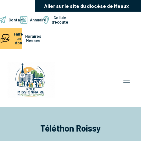
Aller sur le site du diocèse de Meaux
Cellule
Contact
Annuaire
d’écoute
Faire
Horaires
un
Messes
don
Téléthon Roissy