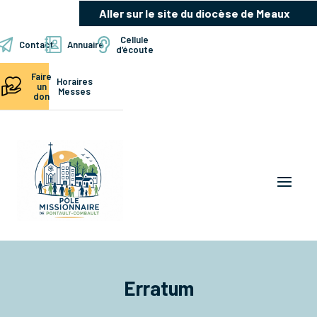
Aller sur le site du diocèse de Meaux
Cellule
Contact
Annuaire
d’écoute
Faire
Horaires
un
Messes
don
Erratum