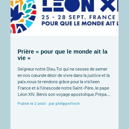
Prière « pour que le monde ait la
vie »
Seigneur notre Dieu,Toi qui ne cesses de semer
R
en nos cœursle désir de vivre dans la justice et la
(
paix,nous te rendons grâce pour la visiteen
France et à l’Unescode notre Saint-Père, le pape
R
Léon XIV. Bénis son voyage apostolique.Prépare
s
nos cœurs à l’accueillir avec joie.Donne-nous de
Publié le 2 août · par philippefloch
1
recevoir ses paroles avec confiance.Apprends-
i
nous à servir la […]
–
P