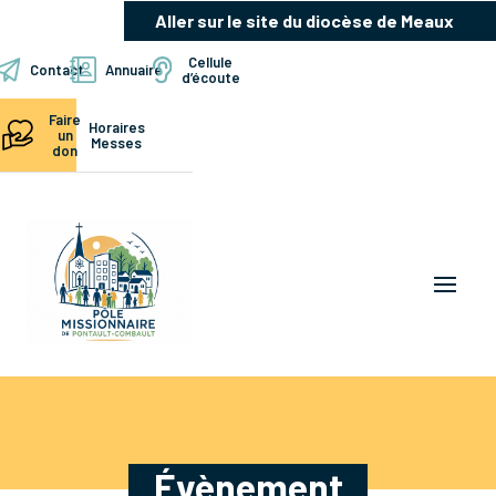
Aller sur le site du diocèse de Meaux
Cellule
Contact
Annuaire
d’écoute
Faire
Horaires
un
Messes
don
Évènement